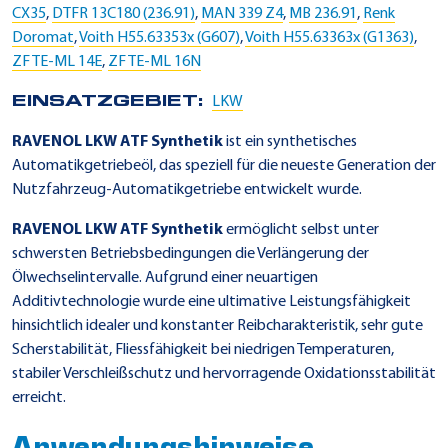
CX35
,
DTFR 13C180 (236.91)
,
MAN 339 Z4
,
MB 236.91
,
Renk
Doromat
,
Voith H55.63353x (G607)
,
Voith H55.63363x (G1363)
,
ZF TE-ML 14E
,
ZF TE-ML 16N
EINSATZGEBIET:
LKW
RAVENOL LKW ATF Synthetik
ist ein synthetisches
Automatikgetriebeöl, das speziell für die neueste Generation der
Nutzfahrzeug-Automatikgetriebe entwickelt wurde.
RAVENOL LKW ATF Synthetik
ermöglicht selbst unter
schwersten Betriebsbedingungen die Verlängerung der
Ölwechselintervalle. Aufgrund einer neuartigen
Additivtechnologie wurde eine ultimative Leistungsfähigkeit
hinsichtlich idealer und konstanter Reibcharakteristik, sehr gute
Scherstabilität, Fliessfähigkeit bei niedrigen Temperaturen,
stabiler Verschleißschutz und hervorragende Oxidationsstabilität
erreicht.