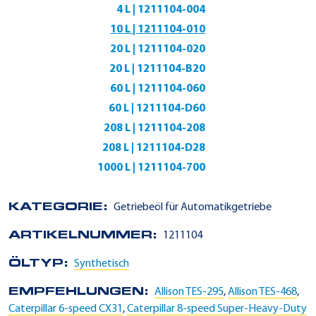
4 L | 1211104-004
10 L | 1211104-010
20 L | 1211104-020
20 L | 1211104-B20
60 L | 1211104-060
60 L | 1211104-D60
208 L | 1211104-208
208 L | 1211104-D28
1000 L | 1211104-700
KATEGORIE:
Getriebeöl für Automatikgetriebe
ARTIKELNUMMER:
1211104
ÖLTYP:
Synthetisch
EMPFEHLUNGEN:
Allison TES-295
,
Allison TES-468
,
Caterpillar 6-speed CX31
,
Caterpillar 8-speed Super-Heavy-Duty