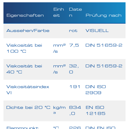
Einh
Date
Eigenschaften
eit
n
Prüfung nach
Aussehen/Farbe
rot
VISUELL
Viskosität bei
mm²
7,5
DIN 51659-2
100 °C
/s
Viskosität bei
mm²
32,
DIN 51659-2
40 °C
/s
0
Viskositätsindex
191
DIN ISO
VI
2909
Dichte bei 20 °C
kg/m
834
EN ISO
³
,0
12185
Flammpunkt
°C
226
DIN EN ISO