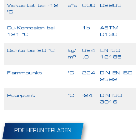
Viskosität bei -12
a*s
000
D2983
°C
Cu-Korrosion bei
1b
ASTM
121 °C
D130
Dichte bei 20 °C
kg/
894
EN ISO
m³
,0
12185
Flammpunkt
°C
224
DIN EN ISO
2592
Pourpoint
°C
-24
DIN ISO
3016
PDF HERUNTERLADEN