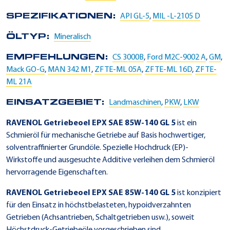
SPEZIFIKATIONEN:
API GL-5
,
MIL -L-2105 D
ÖLTYP:
Mineralisch
EMPFEHLUNGEN:
CS 3000B
,
Ford M2C-9002 A
,
GM
,
Mack GO-G
,
MAN 342 M1
,
ZF TE-ML 05A
,
ZF TE-ML 16D
,
ZF TE-
ML 21A
EINSATZGEBIET:
Landmaschinen
,
PKW
,
LKW
RAVENOL Getriebeoel EPX SAE 85W-140 GL 5
ist ein
Schmieröl für mechanische Getriebe auf Basis hochwertiger,
solventraffinierter Grundöle. Spezielle Hochdruck (EP)-
Wirkstoffe und ausgesuchte Additive verleihen dem Schmieröl
hervorragende Eigenschaften.
RAVENOL Getriebeoel EPX SAE 85W-140 GL 5
ist konzipiert
für den Einsatz in höchstbelasteten, hypoidverzahnten
Getrieben (Achsantrieben, Schaltgetrieben usw.), soweit
Höchstdruck-Getriebeöle vorgeschrieben sind.