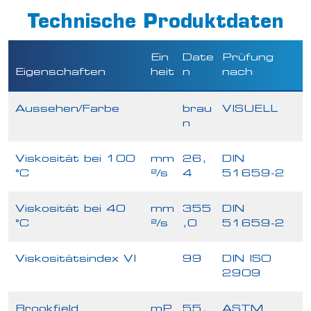
Technische Produktdaten
Ein
Date
Prüfung
Eigenschaften
heit
n
nach
Aussehen/Farbe
brau
VISUELL
n
Viskosität bei 100
mm
26,
DIN
°C
²/s
4
51659-2
Viskosität bei 40
mm
355
DIN
°C
²/s
,0
51659-2
Viskositätsindex VI
99
DIN ISO
2909
Brookfield
mP
55.
ASTM