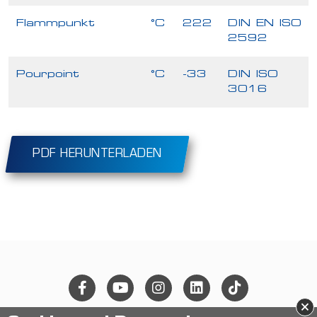
Flammpunkt
°C
222
DIN EN ISO
2592
Pourpoint
°C
-33
DIN ISO
3016
PDF HERUNTERLADEN
×