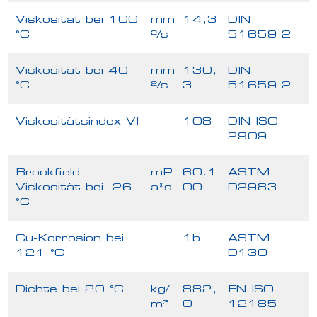
Viskosität bei 100
mm
14,3
DIN
°C
²/s
51659-2
Viskosität bei 40
mm
130,
DIN
°C
²/s
3
51659-2
Viskositätsindex VI
108
DIN ISO
2909
Brookfield
mP
60.1
ASTM
Viskosität bei -26
a*s
00
D2983
°C
Cu-Korrosion bei
1b
ASTM
121 °C
D130
Dichte bei 20 °C
kg/
882,
EN ISO
m³
0
12185