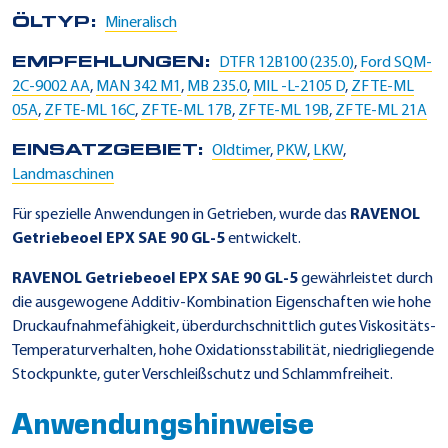
ÖLTYP:
Mineralisch
EMPFEHLUNGEN:
DTFR 12B100 (235.0)
,
Ford SQM-
2C-9002 AA
,
MAN 342 M1
,
MB 235.0
,
MIL -L-2105 D
,
ZF TE-ML
05A
,
ZF TE-ML 16C
,
ZF TE-ML 17B
,
ZF TE-ML 19B
,
ZF TE-ML 21A
EINSATZGEBIET:
Oldtimer
,
PKW
,
LKW
,
Landmaschinen
Für spezielle Anwendungen in Getrieben, wurde das
RAVENOL
Getriebeoel EPX SAE 90 GL-5
entwickelt.
RAVENOL Getriebeoel EPX SAE 90 GL-5
gewährleistet durch
die ausgewogene Additiv-Kombination Eigenschaften wie hohe
Druckaufnahmefähigkeit, überdurchschnittlich gutes Viskositäts-
Temperaturverhalten, hohe Oxidationsstabilität, niedrigliegende
Stockpunkte, guter Verschleißschutz und Schlammfreiheit.
Anwendungshinweise