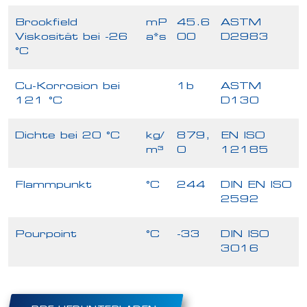
Brookfield
mP
45.6
ASTM
Viskosität bei -26
a*s
00
D2983
°C
Cu-Korrosion bei
1b
ASTM
121 °C
D130
Dichte bei 20 °C
kg/
879,
EN ISO
m³
0
12185
Flammpunkt
°C
244
DIN EN ISO
2592
Pourpoint
°C
-33
DIN ISO
3016