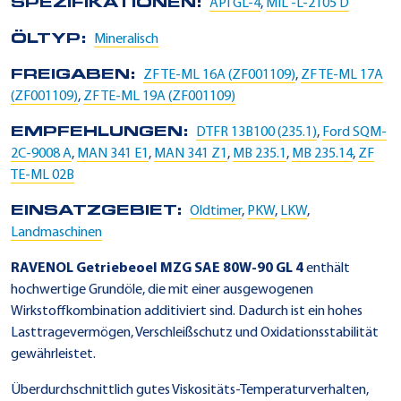
SPEZIFIKATIONEN:
API GL-4
,
MIL -L-2105 D
ÖLTYP:
Mineralisch
FREIGABEN:
ZF TE-ML 16A (ZF001109)
,
ZF TE-ML 17A
(ZF001109)
,
ZF TE-ML 19A (ZF001109)
EMPFEHLUNGEN:
DTFR 13B100 (235.1)
,
Ford SQM-
2C-9008 A
,
MAN 341 E1
,
MAN 341 Z1
,
MB 235.1
,
MB 235.14
,
ZF
TE-ML 02B
EINSATZGEBIET:
Oldtimer
,
PKW
,
LKW
,
Landmaschinen
RAVENOL Getriebeoel MZG SAE 80W-90 GL 4
enthält
hochwertige Grundöle, die mit einer ausgewogenen
Wirkstoffkombination additiviert sind. Dadurch ist ein hohes
Lasttragevermögen, Verschleißschutz und Oxidationsstabilität
gewährleistet.
Überdurchschnittlich gutes Viskositäts-Temperaturverhalten,