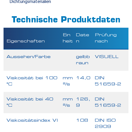
Dichtungsmaterialien
Technische Produktdaten
Ein
Date
Prüfung
Eigenschaften
heit
n
nach
Aussehen/Farbe
gelbb
VISUELL
raun
Viskosität bei 100
mm
14,0
DIN
°C
²/s
51659-2
Viskosität bei 40
mm
126,
DIN
°C
²/s
9
51659-2
Viskositätsindex VI
108
DIN ISO
2909