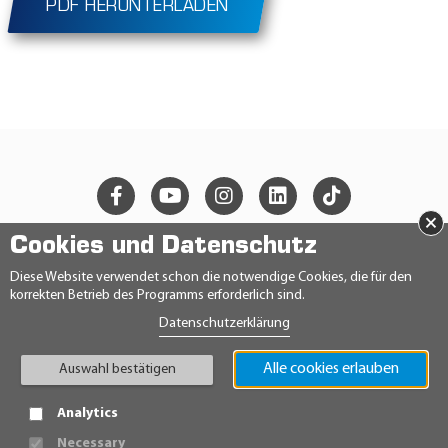
PDF HERUNTERLADEN
×
Cookies und Datenschutz
© 2026 Ravensberger Schmierstoffvertrieb GmbH
Diese Website verwendet schon die notwendige Cookies, die für den
korrekten Betrieb des Programms erforderlich sind.
KONTAKT
Datenschutzerklärung
DATENSCHUTZERKLÄRUNG
IMPRESSUM
AGB
Alle cookies erlauben
Auswahl bestätigen
TEILNAHMEBEDINGUNGEN
HINWEISGEBERRICHTLINIE
Analytics
Necessary