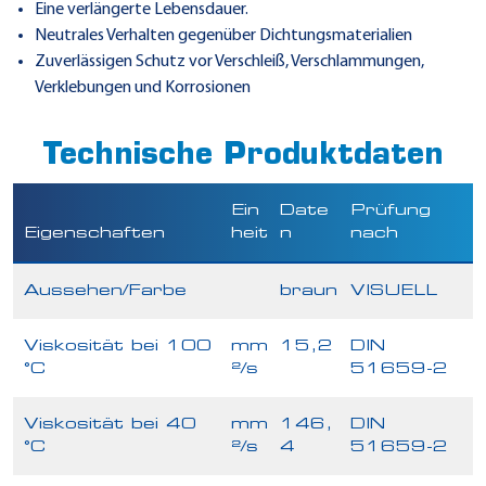
Eine verlängerte Lebensdauer.
Neutrales Verhalten gegenüber Dichtungsmaterialien
Zuverlässigen Schutz vor Verschleiß, Verschlammungen,
Verklebungen und Korrosionen
Technische Produktdaten
Ein
Date
Prüfung
Eigenschaften
heit
n
nach
Aussehen/Farbe
braun
VISUELL
Viskosität bei 100
mm
15,2
DIN
°C
²/s
51659-2
Viskosität bei 40
mm
146,
DIN
°C
²/s
4
51659-2