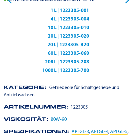
1 L | 1223305-001
4 L | 1223305-004
10 L | 1223305-010
20 L | 1223305-020
20 L | 1223305-B20
60 L | 1223305-060
208 L | 1223305-208
1000 L | 1223305-700
KATEGORIE:
Getriebeöle für Schaltgetriebe und
Antriebsachsen
ARTIKELNUMMER:
1223305
VISKOSITÄT:
80W-90
SPEZIFIKATIONEN:
API GL-3
,
API GL-4
,
API GL-5
,