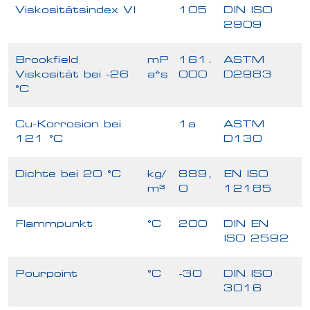
Viskositätsindex VI
105
DIN ISO
2909
Brookfield
mP
161.
ASTM
Viskosität bei -26
a*s
000
D2983
°C
Cu-Korrosion bei
1a
ASTM
121 °C
D130
Dichte bei 20 °C
kg/
889,
EN ISO
m³
0
12185
Flammpunkt
°C
200
DIN EN
ISO 2592
Pourpoint
°C
-30
DIN ISO
3016