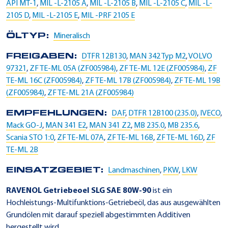
API MT-1
,
MIL -L-2105 A
,
MIL -L-2105 B
,
MIL -L-2105 C
,
MIL -L-
2105 D
,
MIL -L-2105 E
,
MIL -PRF 2105 E
ÖLTYP:
Mineralisch
FREIGABEN:
DTFR 12B130
,
MAN 342 Typ M2
,
VOLVO
97321
,
ZF TE-ML 05A (ZF005984)
,
ZF TE-ML 12E (ZF005984)
,
ZF
TE-ML 16C (ZF005984)
,
ZF TE-ML 17B (ZF005984)
,
ZF TE-ML 19B
(ZF005984)
,
ZF TE-ML 21A (ZF005984)
EMPFEHLUNGEN:
DAF
,
DTFR 12B100 (235.0)
,
IVECO
,
Mack GO-J
,
MAN 341 E2
,
MAN 341 Z2
,
MB 235.0
,
MB 235.6
,
Scania STO 1:0
,
ZF TE-ML 07A
,
ZF TE-ML 16B
,
ZF TE-ML 16D
,
ZF
TE-ML 2B
EINSATZGEBIET:
Landmaschinen
,
PKW
,
LKW
RAVENOL Getriebeoel SLG SAE 80W-90
ist ein
Hochleistungs-Multifunktions-Getriebeöl, das aus ausgewählten
Grundölen mit darauf speziell abgestimmten Additiven
hergestellt wird.