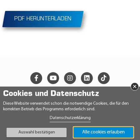
PDF HERUNTERLADEN
×
Cookies und Datenschutz
© 2026 Ravensberger Schmierstoffvertrieb GmbH
Diese Website verwendet schon die notwendige Cookies, die für den
korrekten Betrieb des Programms erforderlich sind.
KONTAKT
Datenschutzerklärung
DATENSCHUTZERKLÄRUNG
IMPRESSUM
AGB
Alle cookies erlauben
Auswahl bestätigen
TEILNAHMEBEDINGUNGEN