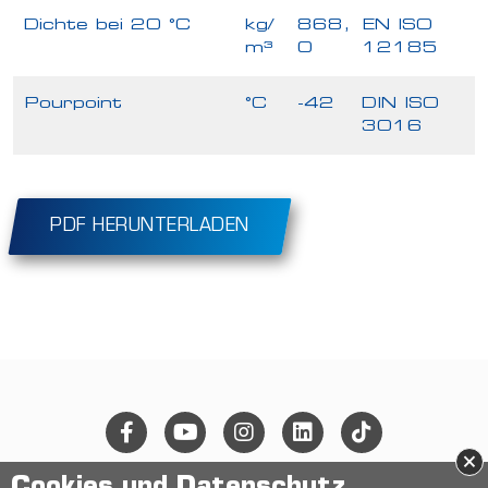
Dichte bei 20 °C
kg/
868,
EN ISO
m³
0
12185
Pourpoint
°C
-42
DIN ISO
3016
PDF HERUNTERLADEN
×