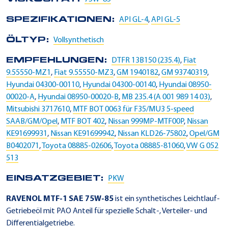
SPEZIFIKATIONEN:
API GL-4
,
API GL-5
ÖLTYP:
Vollsynthetisch
EMPFEHLUNGEN:
DTFR 13B150 (235.4)
,
Fiat
9.55550-MZ1
,
Fiat 9.55550-MZ3
,
GM 1940182
,
GM 93740319
,
Hyundai 04300-00110
,
Hyundai 04300-00140
,
Hyundai 08950-
00020-A
,
Hyundai 08950-00020-B
,
MB 235.4 (A 001 989 14 03)
,
Mitsubishi 3717610
,
MTF BOT 0063 für F35/MU3 5-speed
SAAB/GM/Opel
,
MTF BOT 402
,
Nissan 999MP-MTF00P
,
Nissan
KE91699931
,
Nissan KE91699942
,
Nissan KLD26-75802
,
Opel/GM
B0402071
,
Toyota 08885-02606
,
Toyota 08885-81060
,
VW G 052
513
EINSATZGEBIET:
PKW
RAVENOL MTF-1 SAE 75W-85
ist ein synthetisches Leichtlauf-
Getriebeöl mit PAO Anteil für spezielle Schalt-, Verteiler- und
Differentialgetriebe.