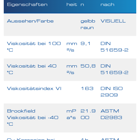
Eigenschaften
heit
n
nach
Aussehen/Farbe
gelbb
VISUELL
raun
Viskosität bei 100
mm
9,1
DIN
°C
²/s
51659-2
Viskosität bei 40
mm
50,8
DIN
°C
²/s
51659-2
Viskositätsindex VI
163
DIN ISO
2909
Brookfield
mP
21.9
ASTM
Viskosität bei -40
a*s
00
D2983
°C