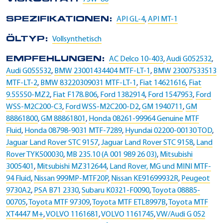
SPEZIFIKATIONEN:
API GL-4
,
API MT-1
ÖLTYP:
Vollsynthetisch
EMPFEHLUNGEN:
AC Delco 10-403
,
Audi G052532
,
Audi G055532
,
BMW 23001434404 MTF-LT-1
,
BMW 23007533513
MTF-LT-2
,
BMW 83220309031 MTF-LT-1
,
Fiat 14621616
,
Fiat
9.55550-MZ2
,
Fiat F178.B06
,
Ford 1382914
,
Ford 1547953
,
Ford
WSS-M2C200-C3
,
Ford WSS-M2C200-D2
,
GM 1940711
,
GM
88861800
,
GM 88861801
,
Honda 08261-99964 Genuine MTF
Fluid
,
Honda 08798-9031 MTF-7289
,
Hyundai 02200-00130 TOD
,
Jaguar Land Rover STC 9157
,
Jaguar Land Rover STC 9158
,
Land
Rover TYK500030
,
MB 235.10 (A 001 989 26 03)
,
Mitsubishi
3005401
,
Mitsubishi MZ312644
,
Land Rover, MG und MINI MTF-
94 Fluid
,
Nissan 999MP-MTF20P
,
Nissan KE91699932R
,
Peugeot
9730A2
,
PSA B71 2330
,
Subaru K0321-F0090
,
Toyota 08885-
00705
,
Toyota MTF 97309
,
Toyota MTF ETL8997B
,
Toyota MTF
XT4447 M+
,
VOLVO 1161681
,
VOLVO 1161745
,
VW/Audi G 052