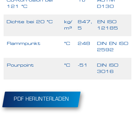
Cu-Korrosion bei
1b
ASTM
121 °C
D130
Dichte bei 20 °C
kg/
847,
EN ISO
m³
5
12185
Flammpunkt
°C
248
DIN EN ISO
2592
Pourpoint
°C
-51
DIN ISO
3016
PDF HERUNTERLADEN