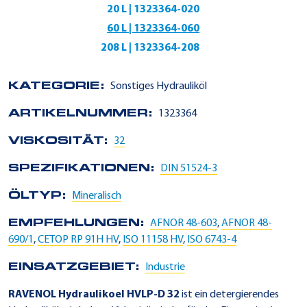
20 L | 1323364-020
60 L | 1323364-060
208 L | 1323364-208
KATEGORIE:
Sonstiges Hydrauliköl
ARTIKELNUMMER:
1323364
VISKOSITÄT:
32
SPEZIFIKATIONEN:
DIN 51524-3
ÖLTYP:
Mineralisch
EMPFEHLUNGEN:
AFNOR 48-603
,
AFNOR 48-
690/1
,
CETOP RP 91H HV
,
ISO 11158 HV
,
ISO 6743-4
EINSATZGEBIET:
Industrie
RAVENOL Hydraulikoel HVLP-D 32
ist ein detergierendes