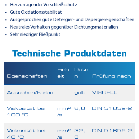
Hervorragender Verschleißschutz
Gute Oxidationsstabilität
Ausgesprochen gute Detergier- und Dispergiereigenschaften
Neutrales Verhalten gegenüber Dichtungsmaterialien
Sehr niedriger Fließpunkt
Technische Produktdaten
Einh
Date
Eigenschaften
eit
n
Prüfung nach
Aussehen/Farbe
gelb
VISUELL
Viskosität bei
mm²
6,6
DIN 51659-2
100 °C
/s
Viskosität bei
mm²
32,
DIN 51659-2
40 °C
/s
3