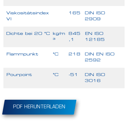
Viskositätsindex
165
DIN ISO
VI
2909
Dichte bei 20 °C
kg/m
845
EN ISO
³
,1
12185
Flammpunkt
°C
218
DIN EN ISO
2592
Pourpoint
°C
-51
DIN ISO
3016
PDF HERUNTERLADEN