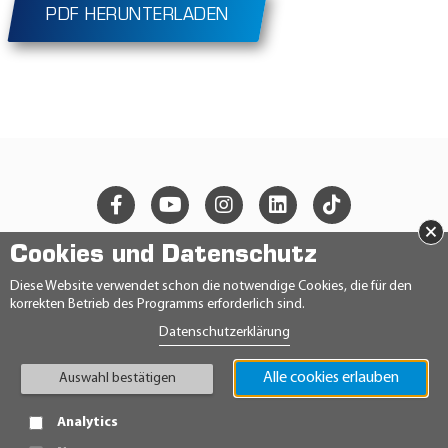
PDF HERUNTERLADEN
×
Cookies und Datenschutz
© 2026 Ravensberger Schmierstoffvertrieb GmbH
Diese Website verwendet schon die notwendige Cookies, die für den
korrekten Betrieb des Programms erforderlich sind.
KONTAKT
Datenschutzerklärung
DATENSCHUTZERKLÄRUNG
IMPRESSUM
AGB
Alle cookies erlauben
Auswahl bestätigen
TEILNAHMEBEDINGUNGEN
HINWEISGEBERRICHTLINIE
Analytics