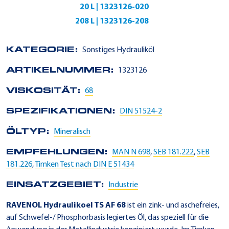
20 L | 1323126-020
208 L | 1323126-208
KATEGORIE:
Sonstiges Hydrauliköl
ARTIKELNUMMER:
1323126
VISKOSITÄT:
68
SPEZIFIKATIONEN:
DIN 51524-2
ÖLTYP:
Mineralisch
EMPFEHLUNGEN:
MAN N 698
,
SEB 181.222
,
SEB
181.226
,
Timken Test nach DIN E 51434
EINSATZGEBIET:
Industrie
RAVENOL Hydraulikoel TS AF 68
ist ein zink- und aschefreies,
auf Schwefel-/ Phosphorbasis legiertes Öl, das speziell für die