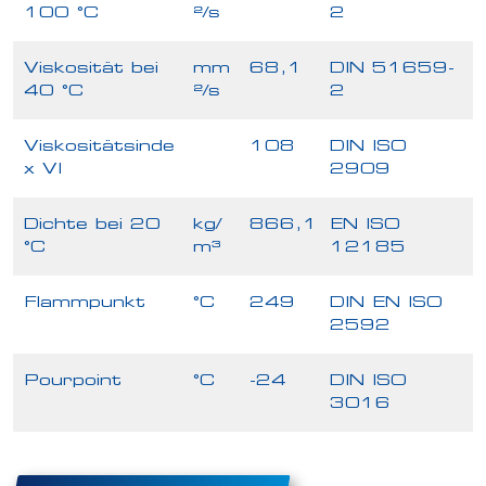
100 °C
²/s
2
Viskosität bei
mm
68,1
DIN 51659-
40 °C
²/s
2
Viskositätsinde
108
DIN ISO
x VI
2909
Dichte bei 20
kg/
866,1
EN ISO
°C
m³
12185
Flammpunkt
°C
249
DIN EN ISO
2592
Pourpoint
°C
-24
DIN ISO
3016