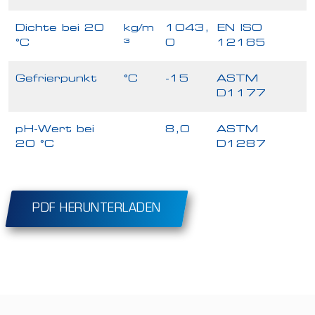
Dichte bei 20
kg/m
1043,
EN ISO
°C
³
0
12185
Gefrierpunkt
°C
-15
ASTM
D1177
pH-Wert bei
8,0
ASTM
20 °C
D1287
PDF HERUNTERLADEN