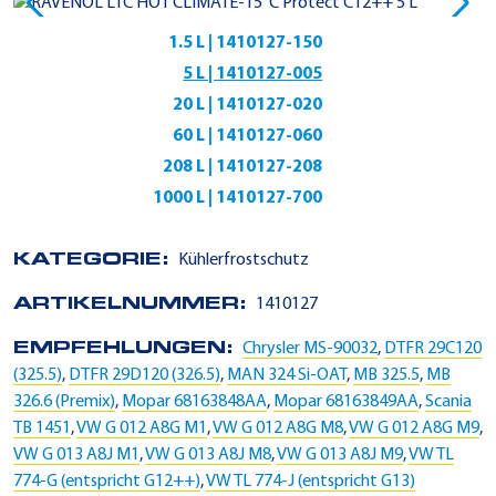
1.5 L | 1410127-150
5 L | 1410127-005
20 L | 1410127-020
60 L | 1410127-060
208 L | 1410127-208
1000 L | 1410127-700
KATEGORIE:
Kühlerfrostschutz
ARTIKELNUMMER:
1410127
EMPFEHLUNGEN:
Chrysler MS-90032
,
DTFR 29C120
(325.5)
,
DTFR 29D120 (326.5)
,
MAN 324 Si-OAT
,
MB 325.5
,
MB
326.6 (Premix)
,
Mopar 68163848AA
,
Mopar 68163849AA
,
Scania
TB 1451
,
VW G 012 A8G M1
,
VW G 012 A8G M8
,
VW G 012 A8G M9
,
VW G 013 A8J M1
,
VW G 013 A8J M8
,
VW G 013 A8J M9
,
VW TL
774-G (entspricht G12++)
,
VW TL 774-J (entspricht G13)