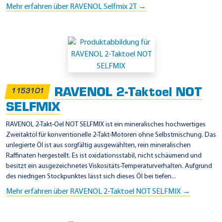
Mehr erfahren über RAVENOL Selfmix 2T →
r
e
n
ö
l
P
RAVENOL 2-Taktoel NOT
1153101
r
SELFMIX
o
d
RAVENOL 2-Takt-Oel NOT SELFMIX ist ein mineralisches hochwertiges
Zweitaktöl für konventionelle 2-Takt-Motoren ohne Selbstmischung. Das
u
unlegierte Öl ist aus sorgfältig ausgewählten, rein mineralischen
k
Raffinaten hergestellt. Es ist oxidationsstabil, nicht schäumend und
t
besitzt ein ausgezeichnetes Viskositäts-Temperaturverhalten. Aufgrund
des niedrigen Stockpunktes lässt sich dieses Öl bei tiefen...
e
Mehr erfahren über RAVENOL 2-Taktoel NOT SELFMIX →