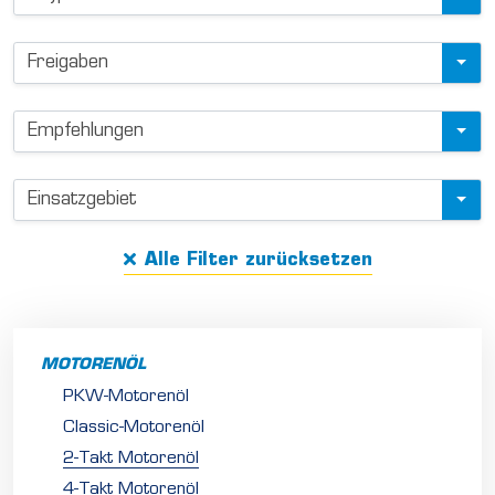
d
u
Freigaben
c
t
f
Empfehlungen
i
l
Einsatzgebiet
t
e
Alle Filter zurücksetzen
r
MOTORENÖL
PKW-Motorenöl
Classic-Motorenöl
2-Takt Motorenöl
4-Takt Motorenöl