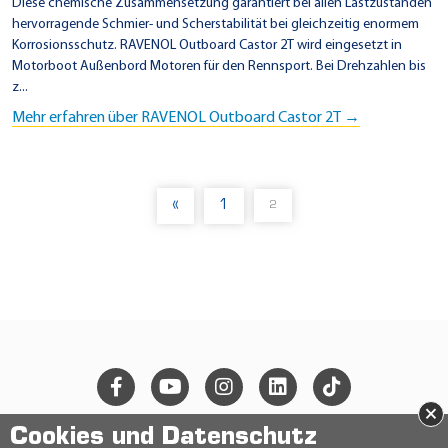
Diese chemische Zusammensetzung garantiert bei allen Lastzuständen
hervorragende Schmier- und Scherstabilität bei gleichzeitig enormem
Korrosionsschutz. RAVENOL Outboard Castor 2T wird eingesetzt in
Motorboot Außenbord Motoren für den Rennsport. Bei Drehzahlen bis
z...
Mehr erfahren über RAVENOL Outboard Castor 2T →
«
1
2
(
C
U
R
R
E
N
T
)
×
Cookies und Datenschutz