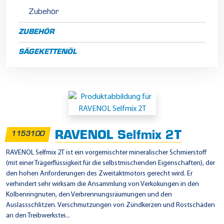
Zubehör
ZUBEHÖR
SÄGEKETTENÖL
2
-
T
RAVENOL Selfmix 2T
1153100
a
k
RAVENOL Selfmix 2T ist ein vorgemischter mineralischer Schmierstoff
(mit einer Trägerflüssigkeit für die selbstmischenden Eigenschaften), der
t
den hohen Anforderungen des Zweitaktmotors gerecht wird. Er
M
verhindert sehr wirksam die Ansammlung von Verkokungen in den
o
Kolbenringnuten, den Verbrennungsräumungen und den
Auslassschlitzen. Verschmutzungen von Zündkerzen und Rostschäden
t
an den Treibwerkstei...
o