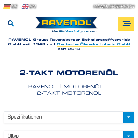
DE
EN
HÄNDLERBEREICH
RAVENOL Group:
Ravensberger Schmierstoffvertrieb
GmbH seit 1946 und
Deutsche Ölwerke Lubmin GmbH
seit 2013
2-TAKT MOTORENÖL
RAVENOL
MOTORENÖL
2-TAKT MOTORENÖL
P
Spezifikationen
r
o
Öltyp