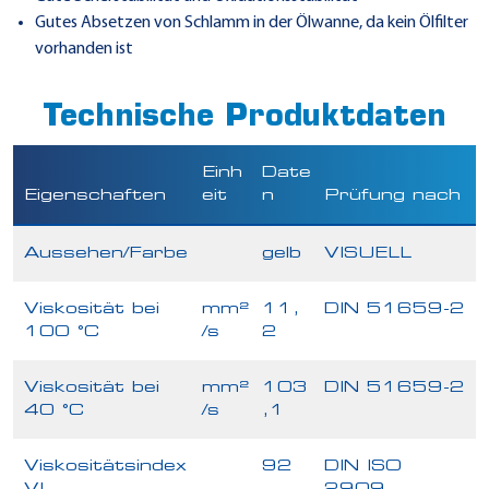
Gutes Absetzen von Schlamm in der Ölwanne, da kein Ölfilter
vorhanden ist
Technische Produktdaten
Einh
Date
Eigenschaften
eit
n
Prüfung nach
Aussehen/Farbe
gelb
VISUELL
Viskosität bei
mm²
11,
DIN 51659-2
100 °C
/s
2
Viskosität bei
mm²
103
DIN 51659-2
40 °C
/s
,1
Viskositätsindex
92
DIN ISO