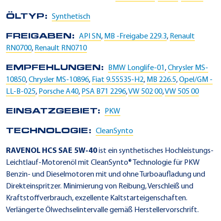
ÖLTYP:
Synthetisch
FREIGABEN:
API SN
,
MB -Freigabe 229.3
,
Renault
RN0700
,
Renault RN0710
EMPFEHLUNGEN:
BMW Longlife-01
,
Chrysler MS-
10850
,
Chrysler MS-10896
,
Fiat 9.55535-H2
,
MB 226.5
,
Opel/GM -
LL-B-025
,
Porsche A40
,
PSA B71 2296
,
VW 502 00
,
VW 505 00
EINSATZGEBIET:
PKW
TECHNOLOGIE:
CleanSynto
RAVENOL HCS SAE 5W-40
ist ein synthetisches Hochleistungs-
Leichtlauf-Motorenöl mit CleanSynto® Technologie für PKW
Benzin- und Dieselmotoren mit und ohne Turboaufladung und
Direkteinspritzer. Minimierung von Reibung, Verschleiß und
Kraftstoffverbrauch, exzellente Kaltstarteigenschaften.
Verlängerte Ölwechselintervalle gemäß Herstellervorschrift.