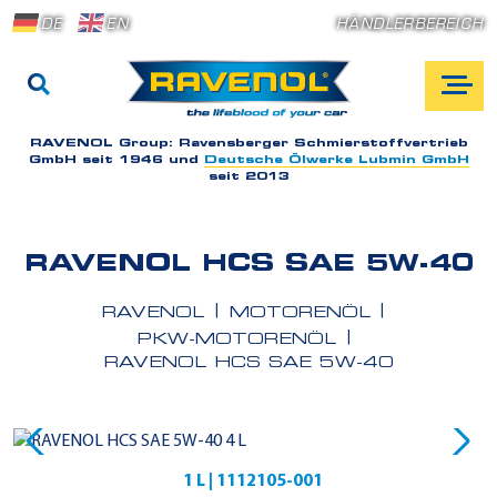
DE
EN
HÄNDLERBEREICH
RAVENOL Group:
Ravensberger Schmierstoffvertrieb
GmbH seit 1946 und
Deutsche Ölwerke Lubmin GmbH
seit 2013
RAVENOL HCS SAE 5W-40
RAVENOL
MOTORENÖL
PKW-MOTORENÖL
RAVENOL HCS SAE 5W-40
1 L | 1112105-001