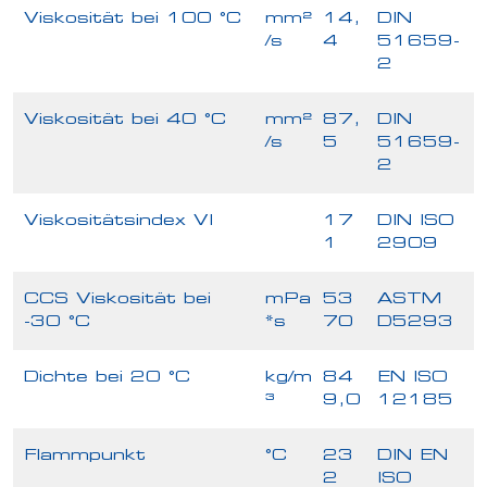
Viskosität bei 100 °C
mm²
14,
DIN
/s
4
51659-
2
Viskosität bei 40 °C
mm²
87,
DIN
/s
5
51659-
2
Viskositätsindex VI
17
DIN ISO
1
2909
CCS Viskosität bei
mPa
53
ASTM
-30 °C
*s
70
D5293
Dichte bei 20 °C
kg/m
84
EN ISO
³
9,0
12185
Flammpunkt
°C
23
DIN EN
2
ISO