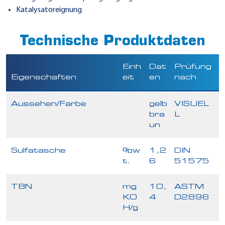
Katalysatoreignung
Technische Produktdaten
Einh
Dat
Prüfung
Eigenschaften
eit
en
nach
Aussehen/Farbe
gelb
VISUEL
bra
L
un
Sulfatasche
%w
1,2
DIN
t.
6
51575
TBN
mg
10,
ASTM
KO
4
D2896
H/g