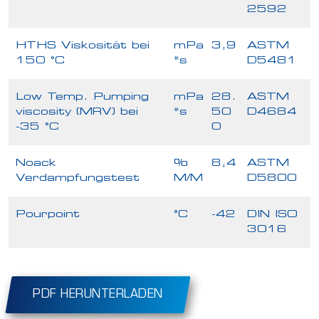
2592
HTHS Viskosität bei
mPa
3,9
ASTM
150 °C
*s
D5481
Low Temp. Pumping
mPa
28.
ASTM
viscosity (MRV) bei
*s
50
D4684
-35 °C
0
Noack
%
8,4
ASTM
Verdampfungstest
M/M
D5800
Pourpoint
°C
-42
DIN ISO
3016
PDF HERUNTERLADEN