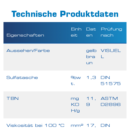
Technische Produktdaten
Einh
Dat
Prüfung
Eigenschaften
eit
en
nach
Aussehen/Farbe
gelb
VISUEL
bra
L
un
Sulfatasche
%w
1,3
DIN
t.
51575
TBN
mg
11,
ASTM
KO
9
D2896
H/g
Viskosität bei 100 °C
mm²
17,
DIN