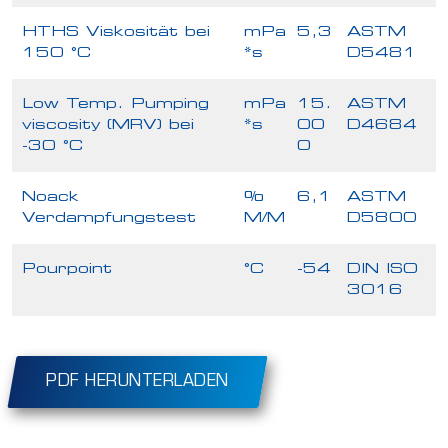
HTHS Viskosität bei
mPa
5,3
ASTM
150 °C
*s
D5481
Low Temp. Pumping
mPa
15.
ASTM
viscosity (MRV) bei
*s
00
D4684
-30 °C
0
Noack
%
6,1
ASTM
Verdampfungstest
M/M
D5800
Pourpoint
°C
-54
DIN ISO
3016
PDF HERUNTERLADEN