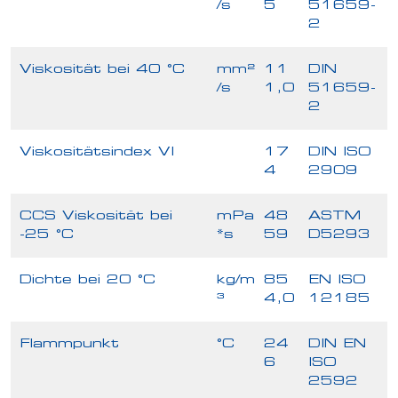
/s
5
51659-
2
Viskosität bei 40 °C
mm²
11
DIN
/s
1,0
51659-
2
Viskositätsindex VI
17
DIN ISO
4
2909
CCS Viskosität bei
mPa
48
ASTM
-25 °C
*s
59
D5293
Dichte bei 20 °C
kg/m
85
EN ISO
³
4,0
12185
Flammpunkt
°C
24
DIN EN
6
ISO
2592