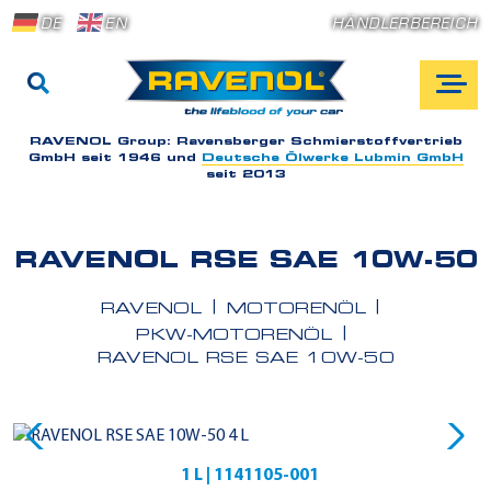
DE
EN
HÄNDLERBEREICH
RAVENOL Group:
Ravensberger Schmierstoffvertrieb
GmbH seit 1946 und
Deutsche Ölwerke Lubmin GmbH
seit 2013
RAVENOL RSE SAE 10W-50
RAVENOL
MOTORENÖL
PKW-MOTORENÖL
RAVENOL RSE SAE 10W-50
1 L | 1141105-001