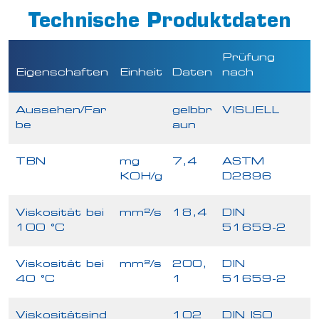
Technische Produktdaten
Prüfung
Eigenschaften
Einheit
Daten
nach
Aussehen/Far
gelbbr
VISUELL
be
aun
TBN
mg
7,4
ASTM
KOH/g
D2896
Viskosität bei
mm²/s
18,4
DIN
100 °C
51659-2
Viskosität bei
mm²/s
200,
DIN
40 °C
1
51659-2
Viskositätsind
102
DIN ISO