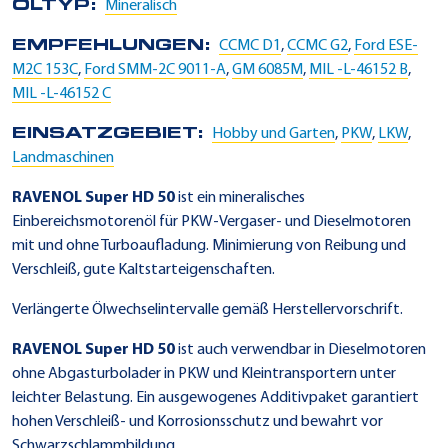
ÖLTYP:
Mineralisch
EMPFEHLUNGEN:
CCMC D1
,
CCMC G2
,
Ford ESE-
M2C 153C
,
Ford SMM-2C 9011-A
,
GM 6085M
,
MIL -L-46152 B
,
MIL -L-46152 C
EINSATZGEBIET:
Hobby und Garten
,
PKW
,
LKW
,
Landmaschinen
RAVENOL Super HD 50
ist ein mineralisches
Einbereichsmotorenöl für PKW-Vergaser- und Dieselmotoren
mit und ohne Turboaufladung. Minimierung von Reibung und
Verschleiß, gute Kaltstarteigenschaften.
Verlängerte Ölwechselintervalle gemäß Herstellervorschrift.
RAVENOL Super HD 50
ist auch verwendbar in Dieselmotoren
ohne Abgasturbolader in PKW und Kleintransportern unter
leichter Belastung. Ein ausgewogenes Additivpaket garantiert
hohen Verschleiß- und Korrosionsschutz und bewahrt vor
Schwarzschlammbildung.