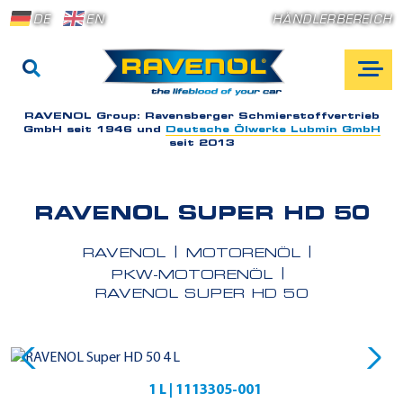
DE
EN
HÄNDLERBEREICH
RAVENOL Group:
Ravensberger Schmierstoffvertrieb
GmbH seit 1946 und
Deutsche Ölwerke Lubmin GmbH
seit 2013
RAVENOL SUPER HD 50
RAVENOL
MOTORENÖL
PKW-MOTORENÖL
RAVENOL SUPER HD 50
1 L | 1113305-001