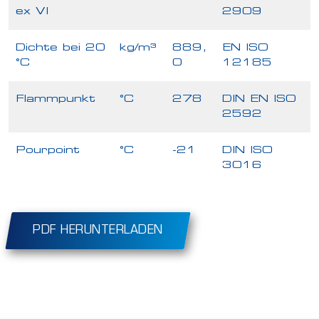
ex VI
2909
Dichte bei 20
kg/m³
889,
EN ISO
°C
0
12185
Flammpunkt
°C
278
DIN EN ISO
2592
Pourpoint
°C
-21
DIN ISO
3016
PDF HERUNTERLADEN