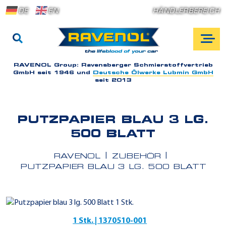
DE
EN
HÄNDLERBEREICH
RAVENOL Group:
Ravensberger Schmierstoffvertrieb
GmbH seit 1946 und
Deutsche Ölwerke Lubmin GmbH
seit 2013
PUTZPAPIER BLAU 3 LG.
500 BLATT
RAVENOL
ZUBEHÖR
PUTZPAPIER BLAU 3 LG. 500 BLATT
1 Stk. | 1370510-001