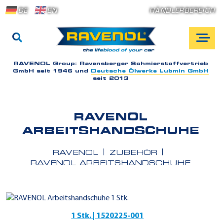
DE
EN
HÄNDLERBEREICH
RAVENOL Group:
Ravensberger Schmierstoffvertrieb
GmbH seit 1946 und
Deutsche Ölwerke Lubmin GmbH
seit 2013
RAVENOL
ARBEITSHANDSCHUHE
RAVENOL
ZUBEHÖR
RAVENOL ARBEITSHANDSCHUHE
1 Stk. | 1520225-001