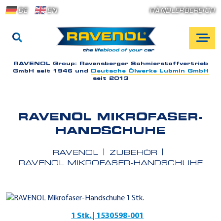
DE
EN
HÄNDLERBEREICH
RAVENOL Group:
Ravensberger Schmierstoffvertrieb
GmbH seit 1946 und
Deutsche Ölwerke Lubmin GmbH
seit 2013
RAVENOL MIKROFASER-
HANDSCHUHE
RAVENOL
ZUBEHÖR
RAVENOL MIKROFASER-HANDSCHUHE
1 Stk. | 1530598-001