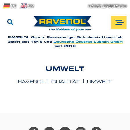
DE
EN
HÄNDLERBEREICH
RAVENOL Group:
Ravensberger Schmierstoffvertrieb
GmbH seit 1946 und
Deutsche Ölwerke Lubmin GmbH
seit 2013
UMWELT
RAVENOL
QUALITÄT
UMWELT