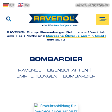
DE
EN
HÄNDLERBEREICH
RAVENOL Group:
Ravensberger Schmierstoffvertrieb
GmbH seit 1946 und
Deutsche Ölwerke Lubmin GmbH
seit 2013
BOMBARDIER
RAVENOL
EIGENSCHAFTEN
EMPFEHLUNGEN
BOMBARDIER
E