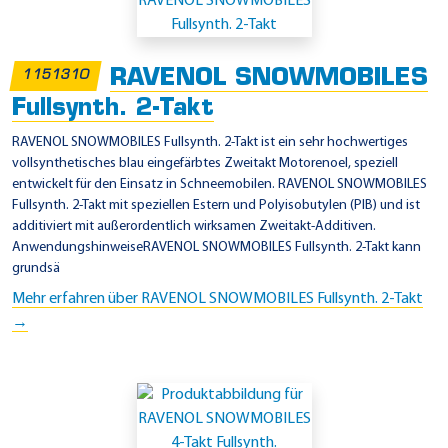
i
n
s
RAVENOL SNOWMOBILES
1151310
a
Fullsynth. 2-Takt
t
z
RAVENOL SNOWMOBILES Fullsynth. 2-Takt ist ein sehr hochwertiges
vollsynthetisches blau eingefärbtes Zweitakt Motorenoel, speziell
g
entwickelt für den Einsatz in Schneemobilen. RAVENOL SNOWMOBILES
e
Fullsynth. 2-Takt mit speziellen Estern und Polyisobutylen (PIB) und ist
b
additiviert mit außerordentlich wirksamen Zweitakt-Additiven.
AnwendungshinweiseRAVENOL SNOWMOBILES Fullsynth. 2-Takt kann
i
grundsä
e
Mehr erfahren über RAVENOL SNOWMOBILES Fullsynth. 2-Takt
t
→
e
-
B
o