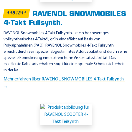
m
b
RAVENOL SNOWMOBILES
1151311
a
4-Takt Fullsynth.
r
RAVENOL Snowmobiles 4-Takt Fullsynth. ist ein hochwertiges
d
vollsynthetisches 4-Taktöl, grün eingefärbt auf Basis von
i
Polyalphalefinen (PAO). RAVENOL Snowmobiles 4-Takt Fullsynth.
e
erreicht durch sein speziell abgestimmtes Additivpaket und durch seine
spezielle Formulierung eine extrem hohe Viskositätsstabilität. Das
r
exzellente Kaltstartverhalten sorgt für eine optimale Schmiersicherheit
in der Ka...
Mehr erfahren über RAVENOL SNOWMOBILES 4-Takt Fullsynth.
→