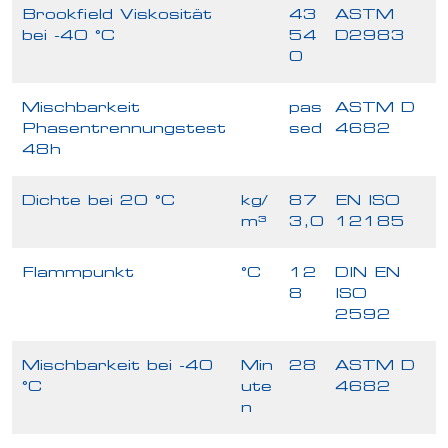
Brookfield Viskosität
43
ASTM
bei -40 °C
54
D2983
0
Mischbarkeit
pas
ASTM D
Phasentrennungstest
sed
4682
48h
Dichte bei 20 °C
kg/
87
EN ISO
m³
3,0
12185
Flammpunkt
°C
12
DIN EN
8
ISO
2592
Mischbarkeit bei -40
Min
28
ASTM D
°C
ute
4682
n