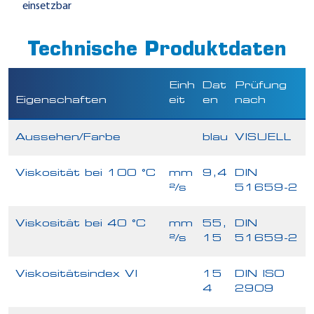
einsetzbar
Technische Produktdaten
Einh
Dat
Prüfung
Eigenschaften
eit
en
nach
Aussehen/Farbe
blau
VISUELL
Viskosität bei 100 °C
mm
9,4
DIN
²/s
51659-2
Viskosität bei 40 °C
mm
55,
DIN
²/s
15
51659-2
Viskositätsindex VI
15
DIN ISO
4
2909