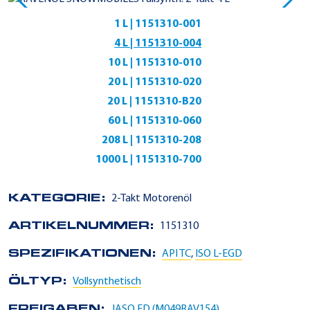
1 L | 1151310-001
4 L | 1151310-004
10 L | 1151310-010
20 L | 1151310-020
20 L | 1151310-B20
60 L | 1151310-060
208 L | 1151310-208
1000 L | 1151310-700
KATEGORIE:
2-Takt Motorenöl
ARTIKELNUMMER:
1151310
SPEZIFIKATIONEN:
API TC
,
ISO L-EGD
ÖLTYP:
Vollsynthetisch
FREIGABEN:
JASO FD (M049RAV154)