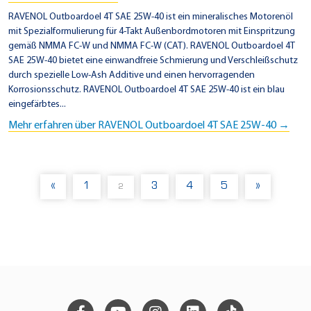
RAVENOL Outboardoel 4T SAE 25W-40 ist ein mineralisches Motorenöl
mit Spezialformulierung für 4-Takt Außenbordmotoren mit Einspritzung
gemäß NMMA FC-W und NMMA FC-W (CAT). RAVENOL Outboardoel 4T
SAE 25W-40 bietet eine einwandfreie Schmierung und Verschleißschutz
durch spezielle Low-Ash Additive und einen hervorragenden
Korrosionsschutz. RAVENOL Outboardoel 4T SAE 25W-40 ist ein blau
eingefärbtes...
Mehr erfahren über RAVENOL Outboardoel 4T SAE 25W-40 →
«
1
3
4
5
»
2
(
C
U
R
R
E
N
T
)