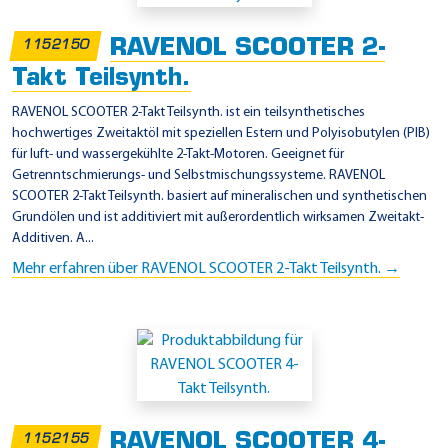
z
u
RAVENOL SCOOTER 2-
1152150
k
Takt Teilsynth.
i
RAVENOL SCOOTER 2-Takt Teilsynth. ist ein teilsynthetisches
hochwertiges Zweitaktöl mit speziellen Estern und Polyisobutylen (PIB)
für luft- und wassergekühlte 2-Takt-Motoren. Geeignet für
Getrenntschmierungs- und Selbstmischungssysteme. RAVENOL
SCOOTER 2-Takt Teilsynth. basiert auf mineralischen und synthetischen
Grundölen und ist additiviert mit außerordentlich wirksamen Zweitakt-
Additiven. A...
Mehr erfahren über RAVENOL SCOOTER 2-Takt Teilsynth. →
RAVENOL SCOOTER 4-
1152155