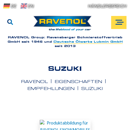
DE
EN
HÄNDLERBEREICH
RAVENOL Group:
Ravensberger Schmierstoffvertrieb
GmbH seit 1946 und
Deutsche Ölwerke Lubmin GmbH
seit 2013
SUZUKI
RAVENOL
EIGENSCHAFTEN
EMPFEHLUNGEN
SUZUKI
E