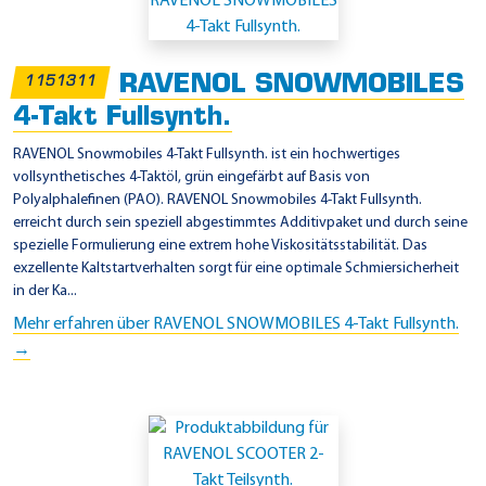
i
n
s
RAVENOL SNOWMOBILES
1151311
a
4-Takt Fullsynth.
t
z
RAVENOL Snowmobiles 4-Takt Fullsynth. ist ein hochwertiges
vollsynthetisches 4-Taktöl, grün eingefärbt auf Basis von
g
Polyalphalefinen (PAO). RAVENOL Snowmobiles 4-Takt Fullsynth.
e
erreicht durch sein speziell abgestimmtes Additivpaket und durch seine
b
spezielle Formulierung eine extrem hohe Viskositätsstabilität. Das
exzellente Kaltstartverhalten sorgt für eine optimale Schmiersicherheit
i
in der Ka...
e
Mehr erfahren über RAVENOL SNOWMOBILES 4-Takt Fullsynth.
t
→
e
-
S
u