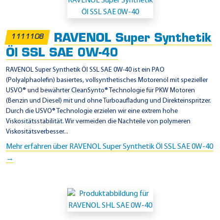
i
n
s
RAVENOL Super Synthetik
1111108
a
Öl SSL SAE 0W-40
t
z
RAVENOL Super Synthetik Öl SSL SAE 0W-40 ist ein PAO
(Polyalphaolefin) basiertes, vollsynthetisches Motorenöl mit spezieller
g
USVO® und bewährter CleanSynto® Technologie für PKW Motoren
e
(Benzin und Diesel) mit und ohne Turboaufladung und Direkteinspritzer.
b
Durch die USVO® Technologie erzielen wir eine extrem hohe
Viskositätsstabilität. Wir vermeiden die Nachteile von polymeren
i
Viskositätsverbesser...
e
Mehr erfahren über RAVENOL Super Synthetik Öl SSL SAE 0W-40
t
→
e
-
0
W