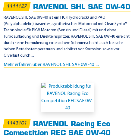
-
RAVENOL SHL SAE 0W-40
1111127
4
0
RAVENOL SHL SAE 0W-40 ist ein HC (Hydrocrack) und PAO
(Polyalphaolefin) basiertes, synthetisches Motorenöl mit CleanSynto®-
Technologie für PKW Motoren (Benzin und Diesel) mit und ohne
Turboaufladung und Direkteinspritzer. RAVENOL SHL SAE 0W-40 erreicht
durch seine Formulierung eine sichere Schmierschicht auch bei sehr
hohen Betriebstemperaturen und schützt vor Korrosion sowie vor
Ölverlust durch ...
Mehr erfahren über RAVENOL SHL SAE 0W-40 →
RAVENOL Racing Eco
1143101
Competition REC SAE 0W-40