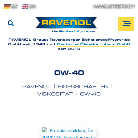
DE
EN
HÄNDLERBEREICH
RAVENOL Group:
Ravensberger Schmierstoffvertrieb
GmbH seit 1946 und
Deutsche Ölwerke Lubmin GmbH
seit 2013
0W-40
RAVENOL
EIGENSCHAFTEN
VISKOSITÄT
0W-40
E