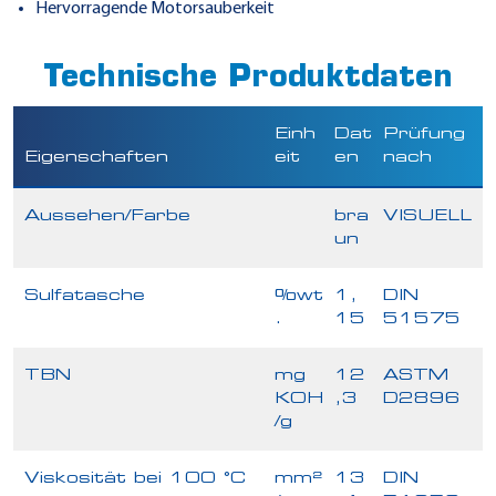
Hervorragende Motorsauberkeit
Technische Produktdaten
Einh
Dat
Prüfung
Eigenschaften
eit
en
nach
Aussehen/Farbe
bra
VISUELL
un
Sulfatasche
%wt
1,
DIN
.
15
51575
TBN
mg
12
ASTM
KOH
,3
D2896
/g
Viskosität bei 100 °C
mm²
13
DIN