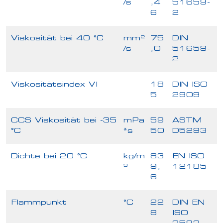
/s
,4
51659-
6
2
Viskosität bei 40 °C
mm²
75
DIN
/s
,0
51659-
2
Viskositätsindex VI
18
DIN ISO
5
2909
CCS Viskosität bei -35
mPa
59
ASTM
°C
*s
50
D5293
Dichte bei 20 °C
kg/m
83
EN ISO
³
9,
12185
6
Flammpunkt
°C
22
DIN EN
8
ISO