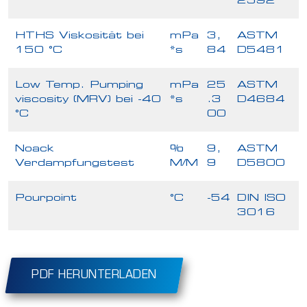
2592
HTHS Viskosität bei
mPa
3,
ASTM
150 °C
*s
84
D5481
Low Temp. Pumping
mPa
25
ASTM
viscosity (MRV) bei -40
*s
.3
D4684
°C
00
Noack
%
9,
ASTM
Verdampfungstest
M/M
9
D5800
Pourpoint
°C
-54
DIN ISO
3016
PDF HERUNTERLADEN