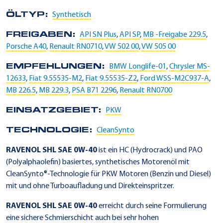
ÖLTYP:
Synthetisch
FREIGABEN:
API SN Plus
,
API SP
,
MB -Freigabe 229.5
,
Porsche A40
,
Renault RN0710
,
VW 502 00
,
VW 505 00
EMPFEHLUNGEN:
BMW Longlife-01
,
Chrysler MS-
12633
,
Fiat 9.55535-M2
,
Fiat 9.55535-Z2
,
Ford WSS-M2C937-A
,
MB 226.5
,
MB 229.3
,
PSA B71 2296
,
Renault RN0700
EINSATZGEBIET:
PKW
TECHNOLOGIE:
CleanSynto
RAVENOL SHL SAE 0W-40
ist ein HC (Hydrocrack) und PAO
(Polyalphaolefin) basiertes, synthetisches Motorenöl mit
CleanSynto®-Technologie für PKW Motoren (Benzin und Diesel)
mit und ohne Turboaufladung und Direkteinspritzer.
RAVENOL SHL SAE 0W-40
erreicht durch seine Formulierung
eine sichere Schmierschicht auch bei sehr hohen