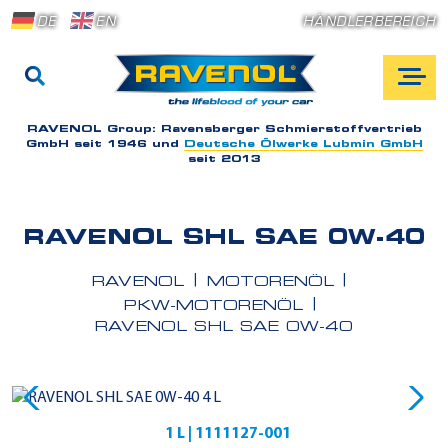
DE
EN
HÄNDLERBEREICH
RAVENOL Group:
Ravensberger Schmierstoffvertrieb
GmbH seit 1946 und
Deutsche Ölwerke Lubmin GmbH
seit 2013
RAVENOL SHL SAE 0W-40
RAVENOL
MOTORENÖL
PKW-MOTORENÖL
RAVENOL SHL SAE 0W-40
1 L | 1111127-001