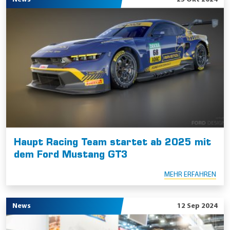
a
v
e
n
o
l
A
k
t
u
Haupt Racing Team startet ab 2025 mit
e
dem Ford Mustang GT3
l
MEHR ERFAHREN
l
e
News
12 Sep 2024
s