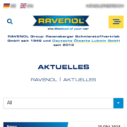
DE
EN
HÄNDLERBEREICH
RAVENOL Group:
Ravensberger Schmierstoffvertrieb
GmbH seit 1946 und
Deutsche Ölwerke Lubmin GmbH
seit 2013
AKTUELLES
RAVENOL
AKTUELLES
All
R
News
25 Okt 2024