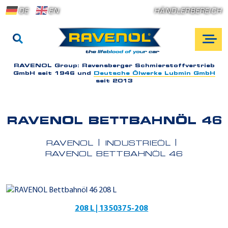
DE
EN
HÄNDLERBEREICH
RAVENOL Group:
Ravensberger Schmierstoffvertrieb
GmbH seit 1946 und
Deutsche Ölwerke Lubmin GmbH
seit 2013
RAVENOL BETTBAHNÖL 46
RAVENOL
INDUSTRIEÖL
RAVENOL BETTBAHNÖL 46
208 L | 1350375-208