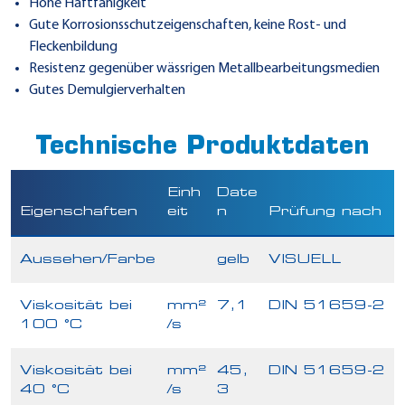
Hohe Haftfähigkeit
Gute Korrosionsschutzeigenschaften, keine Rost- und
Fleckenbildung
Resistenz gegenüber wässrigen Metallbearbeitungsmedien
Gutes Demulgierverhalten
Technische Produktdaten
Einh
Date
Eigenschaften
eit
n
Prüfung nach
Aussehen/Farbe
gelb
VISUELL
Viskosität bei
mm²
7,1
DIN 51659-2
100 °C
/s
Viskosität bei
mm²
45,
DIN 51659-2
40 °C
/s
3