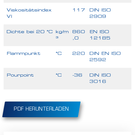
Viskositätsindex
117
DIN ISO
VI
2909
Dichte bei 20 °C
kg/m
860
EN ISO
³
,0
12185
Flammpunkt
°C
220
DIN EN ISO
2592
Pourpoint
°C
-36
DIN ISO
3016
PDF HERUNTERLADEN