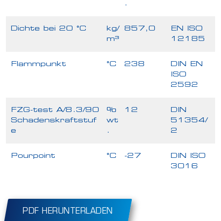
.
Dichte bei 20 °C
kg/
857,0
EN ISO
m³
12185
Flammpunkt
°C
238
DIN EN
ISO
2592
FZG-test A/8.3/90
%
12
DIN
Schadenskraftstuf
wt
51354/
e
.
2
Pourpoint
°C
-27
DIN ISO
3016
PDF HERUNTERLADEN