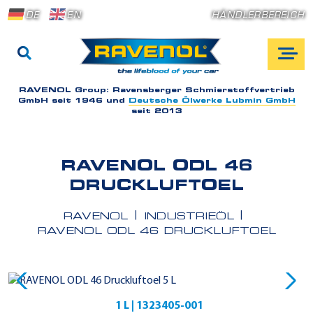
DE
EN
HÄNDLERBEREICH
RAVENOL Group:
Ravensberger Schmierstoffvertrieb
GmbH seit 1946 und
Deutsche Ölwerke Lubmin GmbH
seit 2013
RAVENOL ODL 46
DRUCKLUFTOEL
RAVENOL
INDUSTRIEÖL
RAVENOL ODL 46 DRUCKLUFTOEL
1 L | 1323405-001