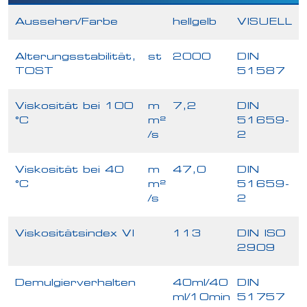
Aussehen/Farbe
hellgelb
VISUELL
Alterungsstabilität,
st
2000
DIN
TOST
51587
Viskosität bei 100
m
7,2
DIN
°C
m²
51659-
/s
2
Viskosität bei 40
m
47,0
DIN
°C
m²
51659-
/s
2
Viskositätsindex VI
113
DIN ISO
2909
Demulgierverhalten
40ml/40
DIN
ml/10min
51757