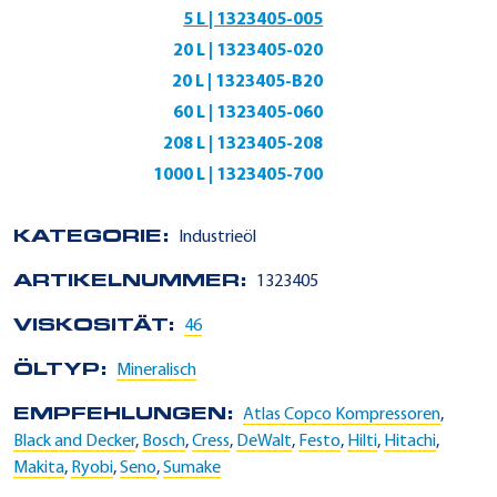
5 L | 1323405-005
20 L | 1323405-020
20 L | 1323405-B20
60 L | 1323405-060
208 L | 1323405-208
1000 L | 1323405-700
KATEGORIE:
Industrieöl
ARTIKELNUMMER:
1323405
VISKOSITÄT:
46
ÖLTYP:
Mineralisch
EMPFEHLUNGEN:
Atlas Copco Kompressoren
,
Black and Decker
,
Bosch
,
Cress
,
DeWalt
,
Festo
,
Hilti
,
Hitachi
,
Makita
,
Ryobi
,
Seno
,
Sumake