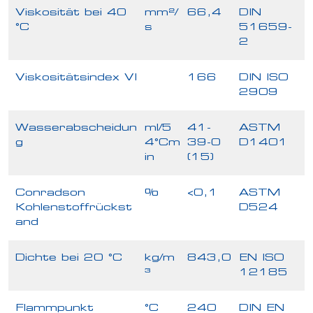
Viskosität bei 40
mm²/
66,4
DIN
°C
s
51659-
2
Viskositätsindex VI
166
DIN ISO
2909
Wasserabscheidun
ml/5
41-
ASTM
g
4°Cm
39-0
D1401
in
(15)
Conradson
%
<0,1
ASTM
Kohlenstoffrückst
D524
and
Dichte bei 20 °C
kg/m
843,0
EN ISO
³
12185
Flammpunkt
°C
240
DIN EN