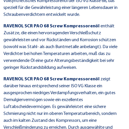
vollsynthetisches Kompressorenöl der ISO VG Klasse 68, das
speziell für die Gewährleistung einer längeren Lebensdauer in
Schraubenverdichtern entwickelt wurde.
RAVENOL SCR PAO 68 Screw Kompressorenöl
enthält
Zusätze, die einen hervorragenden Verschleißschutz
gewährleisten und vor Rückständen und Korrosion schützen
(sowohl was Stahl- als auch Buntmetalle anbelangt). Da viele
Verdichter bei hohen Temperaturen arbeiten, muß das zu
verwendende Öl eine gute Alterungsbeständigkeit bei sehr
geringer Rückstandsbildung aufweisen.
RAVENOL SCR PAO 68 Screw Kompressorenöl
zeigt
darüber hinaus entsprechend seiner ISO VG Klasse ein
ausgesprochen niedriges Verdampfungsverhalten, ein gutes
Demulgiervermögen sowie ein exzellentes
Luftabscheidevermögen. Es gewährleistet eine sichere
Schmierung nicht nur im oberen Temperaturbereich, sondern
auch im kalten Zustand des Kompressors, um eine
Verschleißminderung zu erreichen. Durch ausgewählte und