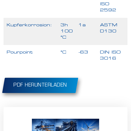
ISO
2592
Kupferkorrosion:
3h
1a
ASTM
100
D130
°C
Pourpoint
°C
-63
DIN ISO
3016
PDF HERUNTERLADEN