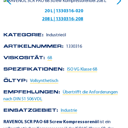
20 L | 1330316-020
208 L | 1330316-208
KATEGORIE:
Industrieöl
ARTIKELNUMMER:
1330316
VISKOSITÄT:
68
SPEZIFIKATIONEN:
ISO VG Klasse 68
ÖLTYP:
Vollsynthetisch
EMPFEHLUNGEN:
Übertrifft die Anforderungen
nach DIN 51 506 VDL
EINSATZGEBIET:
Industrie
RAVENOL SCR PAO 68 Screw Kompressorenöl
ist ein