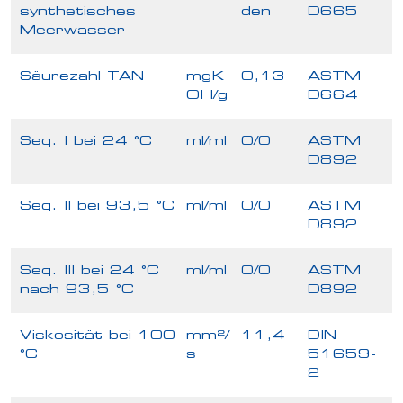
synthetisches
den
D665
Meerwasser
Säurezahl TAN
mgK
0,13
ASTM
OH/g
D664
Seq. I bei 24 °C
ml/ml
0/0
ASTM
D892
Seq. II bei 93,5 °C
ml/ml
0/0
ASTM
D892
Seq. III bei 24 °C
ml/ml
0/0
ASTM
nach 93,5 °C
D892
Viskosität bei 100
mm²/
11,4
DIN
°C
s
51659-
2