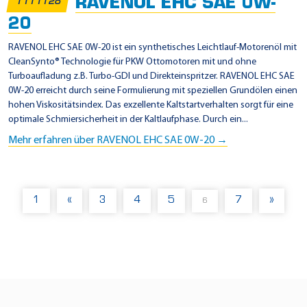
RAVENOL EHC SAE 0W-
1111128
20
RAVENOL EHC SAE 0W-20 ist ein synthetisches Leichtlauf-Motorenöl mit
CleanSynto® Technologie für PKW Ottomotoren mit und ohne
Turboaufladung z.B. Turbo-GDI und Direkteinspritzer. RAVENOL EHC SAE
0W-20 erreicht durch seine Formulierung mit speziellen Grundölen einen
hohen Viskositätsindex. Das exzellente Kaltstartverhalten sorgt für eine
optimale Schmiersicherheit in der Kaltlaufphase. Durch ein...
Mehr erfahren über RAVENOL EHC SAE 0W-20 →
1
«
3
4
5
7
»
6
(
C
U
R
R
E
N
T
)