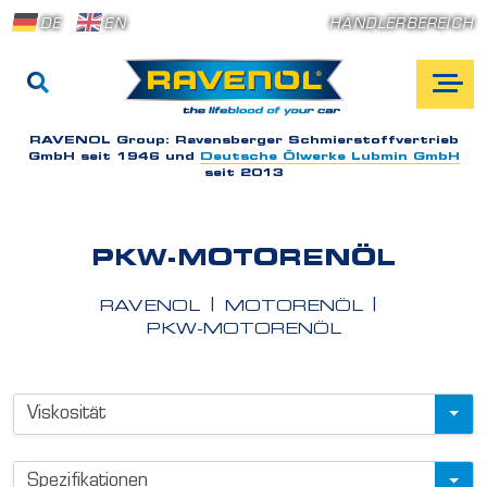
DE
EN
HÄNDLERBEREICH
RAVENOL Group:
Ravensberger Schmierstoffvertrieb
GmbH seit 1946 und
Deutsche Ölwerke Lubmin GmbH
seit 2013
PKW-MOTORENÖL
RAVENOL
MOTORENÖL
PKW-MOTORENÖL
P
Viskosität
r
o
Spezifikationen