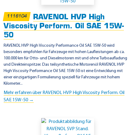
-
M
RAVENOL HVP High
1116104
o
Viscosity Perform. Oil SAE 15W-
t
50
o
RAVENOL HVP High Viscosity Performance Oil SAE 15W-50 wird
r
besonders empfohlen für Fahrzeuge mit hohen Laufleistungen ab ca.
e
100.000 km für Otto- und Dieselmotoren mit und ohne Turboaufladung
n
und Direkteinspritzer. Das teilsynthetische Motorenöl RAVENOL HVP
High Viscosity Performance Oil SAE 15W-50 ist eine Entwicklung mit
ö
einer einzigartigen Formulierung speziell für Fahrzeuge mit hohem
l
Kilometer...
P
Mehr erfahren über RAVENOL HVP High Viscosity Perform. Oil
r
SAE 15W-50 →
o
d
u
k