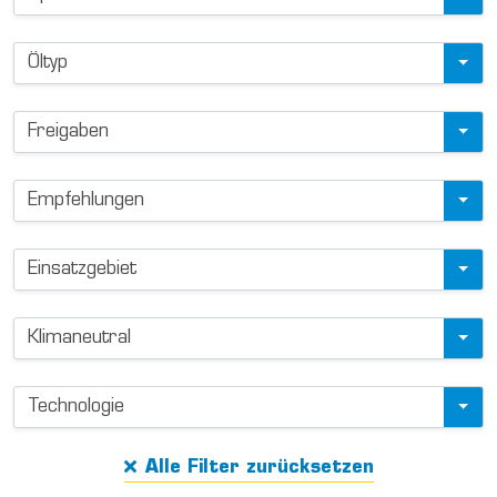
d
u
Öltyp
c
t
f
Freigaben
i
l
Empfehlungen
t
e
Einsatzgebiet
r
Klimaneutral
Technologie
Alle Filter zurücksetzen