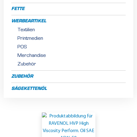
FETTE
WERBEARTIKEL
Textilien
Printmedien
POS
Merchandise
Zubehör
ZUBEHÖR
SÄGEKETTENÖL
P
K
W