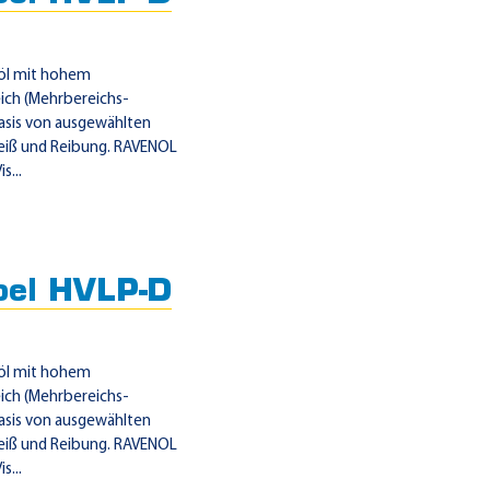
köl mit hohem
eich (Mehrbereichs-
Basis von ausgewählten
leiß und Reibung. RAVENOL
s...
oel HVLP-D
köl mit hohem
eich (Mehrbereichs-
Basis von ausgewählten
leiß und Reibung. RAVENOL
s...