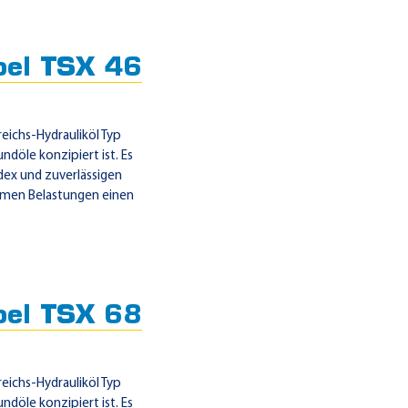
oel TSX 46
eichs-Hydrauliköl Typ
ndöle konzipiert ist. Es
dex und zuverlässigen
emen Belastungen einen
oel TSX 68
eichs-Hydrauliköl Typ
ndöle konzipiert ist. Es