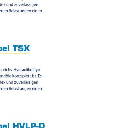
dex und zuverlässigen
emen Belastungen einen
oel TSX
reichs-Hydrauliköl Typ
ndöle konzipiert ist. Es
dex und zuverlässigen
emen Belastungen einen
oel HVLP-D