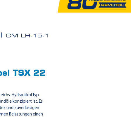
GM LH-15-1
oel TSX 22
eichs-Hydrauliköl Typ
ndöle konzipiert ist. Es
dex und zuverlässigen
emen Belastungen einen