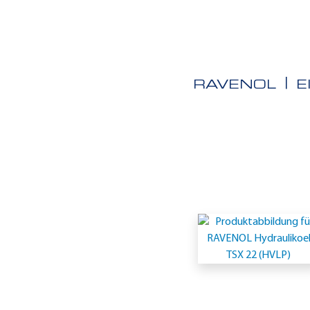
RAVENOL
E
Einsatzgeb
-
GM
LH-
15-
1