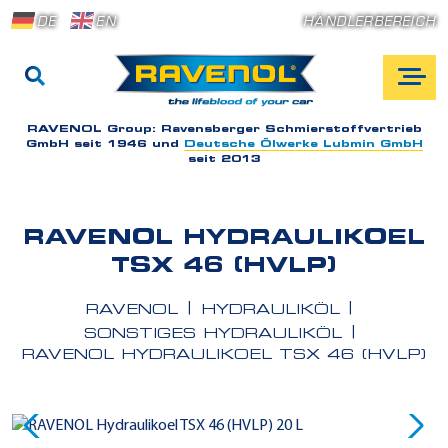
DE
EN
HÄNDLERBEREICH
RAVENOL Group:
Ravensberger Schmierstoffvertrieb
GmbH seit 1946 und
Deutsche Ölwerke Lubmin GmbH
seit 2013
RAVENOL HYDRAULIKOEL
TSX 46 (HVLP)
RAVENOL
HYDRAULIKÖL
SONSTIGES HYDRAULIKÖL
RAVENOL HYDRAULIKOEL TSX 46 (HVLP)