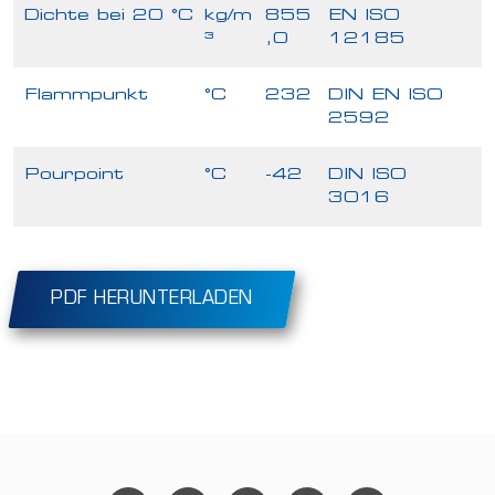
Dichte bei 20 °C
kg/m
855
EN ISO
³
,0
12185
Flammpunkt
°C
232
DIN EN ISO
2592
Pourpoint
°C
-42
DIN ISO
3016
PDF HERUNTERLADEN