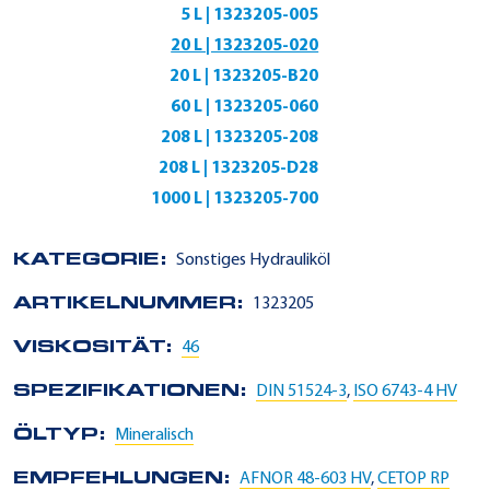
5 L | 1323205-005
20 L | 1323205-020
20 L | 1323205-B20
60 L | 1323205-060
208 L | 1323205-208
208 L | 1323205-D28
1000 L | 1323205-700
KATEGORIE:
Sonstiges Hydrauliköl
ARTIKELNUMMER:
1323205
VISKOSITÄT:
46
SPEZIFIKATIONEN:
DIN 51524-3
,
ISO 6743-4 HV
ÖLTYP:
Mineralisch
EMPFEHLUNGEN:
AFNOR 48-603 HV
,
CETOP RP