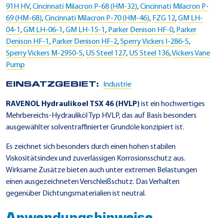
91H HV
,
Cincinnati Milacron P-68 (HM-32)
,
Cincinnati Milacron P-
69 (HM-68)
,
Cincinnati Milacron P-70 (HM-46)
,
FZG 12
,
GM LH-
04-1
,
GM LH-06-1
,
GM LH-15-1
,
Parker Denison HF-0
,
Parker
Denison HF-1
,
Parker Denison HF-2
,
Sperry Vickers I-286-S
,
Sperry Vickers M-2950-S
,
US Steel 127
,
US Steel 136
,
Vickers Vane
Pump
EINSATZGEBIET:
Industrie
RAVENOL Hydraulikoel TSX 46 (HVLP)
ist ein hochwertiges
Mehrbereichs-Hydrauliköl Typ HVLP, das auf Basis besonders
ausgewählter solventraffinierter Grundöle konzipiert ist.
Es zeichnet sich besonders durch einen hohen stabilen
Viskositätsindex und zuverlässigen Korrosionsschutz aus.
Wirksame Zusätze bieten auch unter extremen Belastungen
einen ausgezeichneten Verschleißschutz. Das Verhalten
gegenüber Dichtungsmaterialien ist neutral.