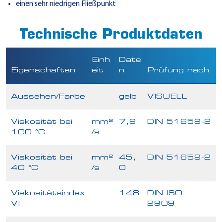
einen sehr niedrigen Fließpunkt
Technische Produktdaten
Einh
Date
Eigenschaften
eit
n
Prüfung nach
Aussehen/Farbe
gelb
VISUELL
Viskosität bei
mm²
7,9
DIN 51659-2
100 °C
/s
Viskosität bei
mm²
45,
DIN 51659-2
40 °C
/s
0
Viskositätsindex
148
DIN ISO
VI
2909