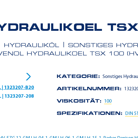
YDRAULIKOEL TSX 
HYDRAULIKÖL
SONSTIGES HYDR
VENOL HYDRAULIKOEL TSX 100 (HV
KATEGORIE:
Sonstiges Hydraul
L | 1323207-B20
ARTIKELNUMMER:
13232
L | 1323207-208
VISKOSITÄT:
100
SPEZIFIKATIONEN:
DIN 51