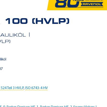
100 (HVLP)
AULIKÖL
LP)
iköl
07
524 Teil 3 HVLP
,
ISO 6743-4 HV