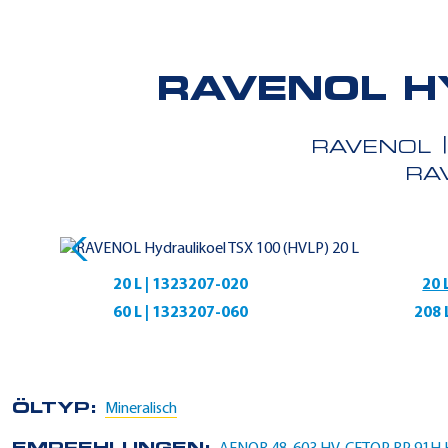
RAVENOL H
RAVENOL
RA
20 L | 1323207-020
20 
60 L | 1323207-060
208 
ÖLTYP:
Mineralisch