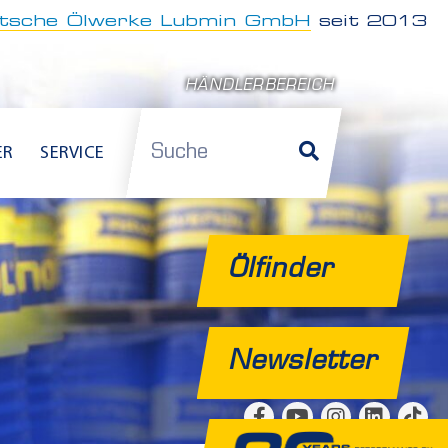
tsche Ölwerke Lubmin GmbH
seit 2013
HÄNDLERBEREICH
Suche
ER
SERVICE
Ölfinder
Newsletter