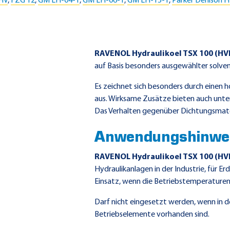
HV
,
FZG 12
,
GM LH-04-1
,
GM LH-06-1
,
GM LH-15-1
,
Parker Denison H
RAVENOL Hydraulikoel TSX 100 (HV
auf Basis besonders ausgewählter solvent
Es zeichnet sich besonders durch einen 
aus. Wirksame Zusätze bieten auch unte
Das Verhalten gegenüber Dichtungsmateri
Anwendungshinwe
RAVENOL Hydraulikoel TSX 100 (HV
Hydraulikanlagen in der Industrie, für
Einsatz, wenn die Betriebstemperaturen
Darf nicht eingesetzt werden, wenn in d
Betriebselemente vorhanden sind.