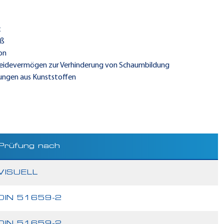
x
iß
on
cheidevermögen zur Verhinderung von Schaumbildung
ungen aus Kunststoffen
Prüfung nach
VISUELL
DIN 51659-2
DIN 51659-2