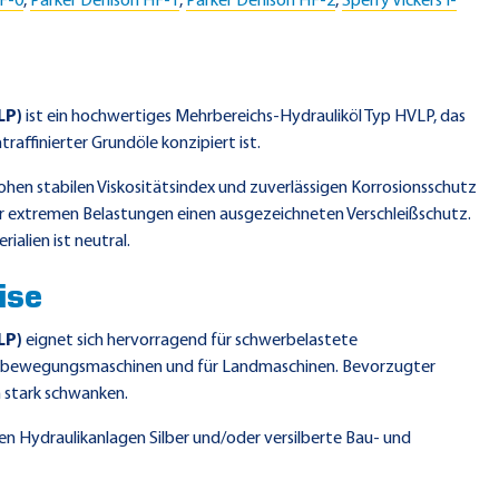
F-0
,
Parker Denison HF-1
,
Parker Denison HF-2
,
Sperry Vickers I-
LP)
ist ein hochwertiges Mehrbereichs-Hydrauliköl Typ HVLP, das
raffinierter Grundöle konzipiert ist.
hohen stabilen Viskositätsindex und zuverlässigen Korrosionsschutz
r extremen Belastungen einen ausgezeichneten Verschleißschutz.
alien ist neutral.
ise
LP)
eignet sich hervorragend für schwerbelastete
 Erdbewegungsmaschinen und für Landmaschinen. Bevorzugter
 stark schwanken.
en Hydraulikanlagen Silber und/oder versilberte Bau- und