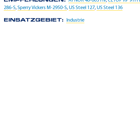
EMPFEHLUNGEN:
AFNOR 48-603 HV
,
CETOP RP 91H 
286-S
,
Sperry Vickers M-2950-S
,
US Steel 127
,
US Steel 136
EINSATZGEBIET:
Industrie