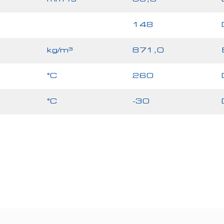
148
kg/m³
871,0
°C
260
°C
-30