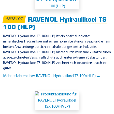
i
n
s
RAVENOL Hydraulikoel TS
1323107
a
100 (HLP)
t
z
RAVENOL Hydraulikoel TS 100 (HLP) ist ein optimal legiertes
mineralisches Hydraulikoel mit einem hohen Leistungsniveau und einem
g
breiten Anwendungsbereich innerhalb der gesamten Industrie.
e
RAVENOL Hydraulikoel TS 100 (HLP) bietet durch wirksame Zusätze einen
b
ausgezeichneten Verschleißschutz auch unter extremen Belastungen.
RAVENOL Hydraulikoel TS 100 (HLP) zeichnet sich besonders durch ein
i
gutes...
e
Mehr erfahren über RAVENOL Hydraulikoel TS 100 (HLP) →
t
e
-
1
0