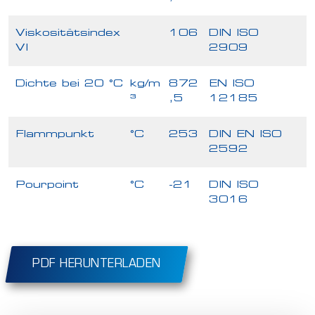
Viskositätsindex
106
DIN ISO
VI
2909
Dichte bei 20 °C
kg/m
872
EN ISO
³
,5
12185
Flammpunkt
°C
253
DIN EN ISO
2592
Pourpoint
°C
-21
DIN ISO
3016
PDF HERUNTERLADEN