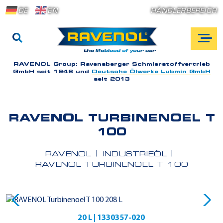
DE
EN
HÄNDLERBEREICH
RAVENOL Group:
Ravensberger Schmierstoffvertrieb
GmbH seit 1946 und
Deutsche Ölwerke Lubmin GmbH
seit 2013
RAVENOL TURBINENOEL T
100
RAVENOL
INDUSTRIEÖL
RAVENOL TURBINENOEL T 100
20 L | 1330357-020