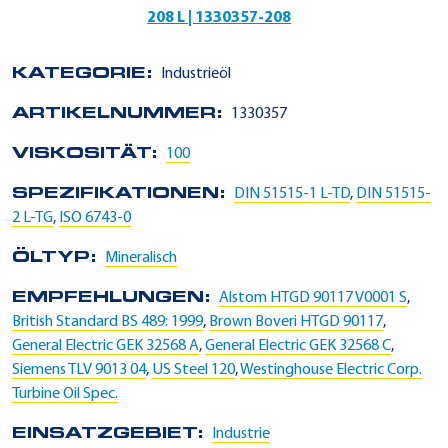
208 L | 1330357-208
KATEGORIE:
Industrieöl
ARTIKELNUMMER:
1330357
VISKOSITÄT:
100
SPEZIFIKATIONEN:
DIN 51515-1 L-TD
,
DIN 51515-
2 L-TG
,
ISO 6743-0
ÖLTYP:
Mineralisch
EMPFEHLUNGEN:
Alstom HTGD 90117 V0001 S
,
British Standard BS 489: 1999
,
Brown Boveri HTGD 90117
,
General Electric GEK 32568 A
,
General Electric GEK 32568 C
,
Siemens TLV 9013 04
,
US Steel 120
,
Westinghouse Electric Corp.
Turbine Oil Spec.
EINSATZGEBIET:
Industrie