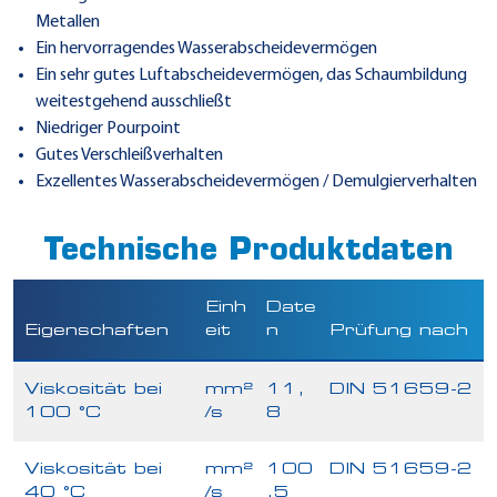
Metallen
Ein hervorragendes Wasserabscheidevermögen
Ein sehr gutes Luftabscheidevermögen, das Schaumbildung
weitestgehend ausschließt
Niedriger Pourpoint
Gutes Verschleißverhalten
Exzellentes Wasserabscheidevermögen / Demulgierverhalten
Technische Produktdaten
Einh
Date
Eigenschaften
eit
n
Prüfung nach
Viskosität bei
mm²
11,
DIN 51659-2
100 °C
/s
8
Viskosität bei
mm²
100
DIN 51659-2
40 °C
/s
,5